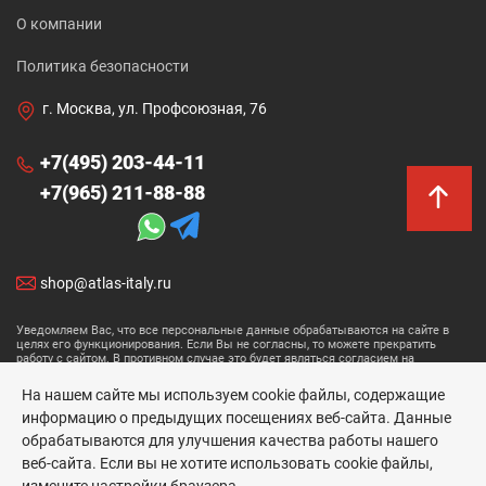
О компании
Политика безопасности
г. Москва, ул. Профсоюзная, 76
+7(495) 203-44-11
+7(965) 211-88-88
shop@atlas-italy.ru
Уведомляем Вас, что все персональные данные обрабатываются на сайте в
целях его функционирования. Если Вы не согласны, то можете прекратить
работу с сайтом. В противном случае это будет являться согласием на
обработку ваших персональных данных.
На нашем сайте мы используем cookie файлы, содержащие
Размещенные данные носят информационный характер и не являются
информацию о предыдущих посещениях веб-сайта. Данные
публичной офертой.
обрабатываются для улучшения качества работы нашего
Atlas Concorde © 2026
веб-сайта. Если вы не хотите использовать cookie файлы,