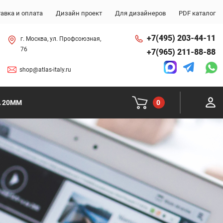
авка и оплата
Дизайн проект
Для дизайнеров
PDF каталог
+7(495) 203-44-11
г. Москва, ул. Профсоюзная,
76
+7(965) 211-88-88
shop@atlas-italy.ru
0
A 20MM