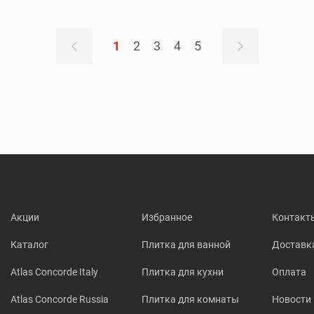
1
2
3
4
5
Акции
Избранное
Контакт
Каталог
Плитка для ванной
Доставк
Atlas Concorde Italy
Плитка для кухни
Оплата
Atlas Concorde Russia
Плитка для комнаты
Новости