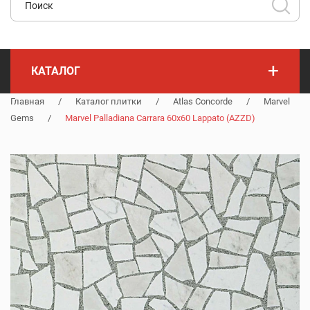
+
КАТАЛОГ
Главная
/
Каталог плитки
/
Atlas Concorde
/
Marvel
Gems
/
Marvel Palladiana Carrara 60x60 Lappato (AZZD)