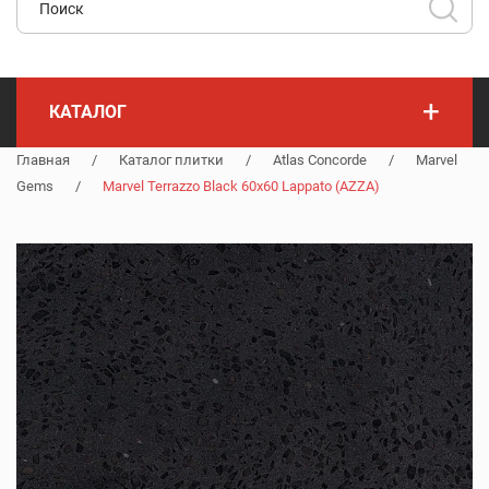
+
КАТАЛОГ
Главная
/
Каталог плитки
/
Atlas Concorde
/
Marvel
Gems
/
Marvel Terrazzo Black 60x60 Lappato (AZZA)