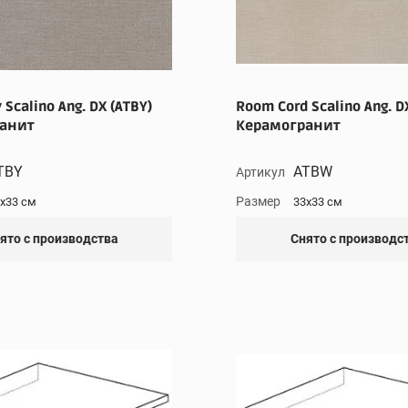
Scalino Ang. DX (ATBY)
Room Cord Scalino Ang. D
анит
Керамогранит
TBY
ATBW
Артикул
Размер
x33 см
33x33 см
ято с производства
Снято с производс