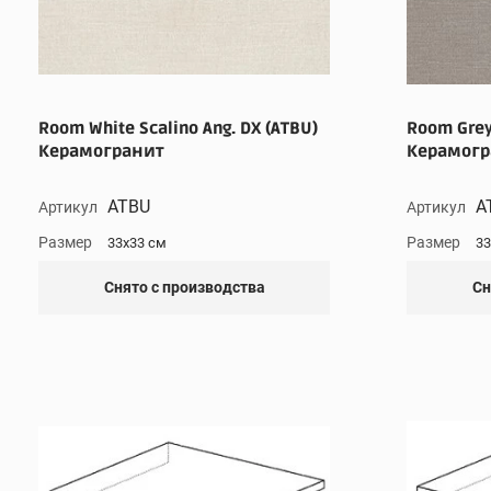
Room White Scalino Ang. DX (ATBU)
Room Grey 
Керамогранит
Керамогр
ATBU
A
Артикул
Артикул
Размер
Размер
33x33 см
33
Снято с производства
Сн