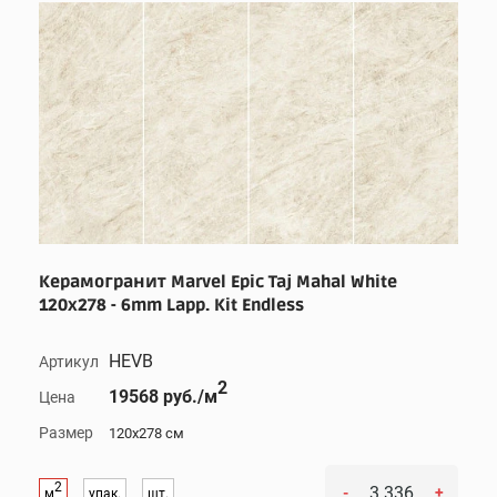
Керамогранит Marvel Epic Taj Mahal White
120x278 - 6mm Lapp. Kit Endless
HEVB
Артикул
2
19568 руб./м
Цена
Размер
120x278 см
2
-
+
м
упак.
шт.