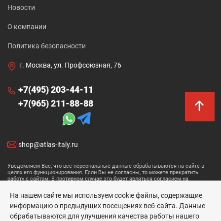
Новости
О компании
Политика безопасности
г. Москва, ул. Профсоюзная, 76
+7(495) 203-44-11
+7(965) 211-88-88
shop@atlas-italy.ru
Уведомляем Вас, что все персональные данные обрабатываются на сайте в
целях его функционирования. Если Вы не согласны, то можете прекратить
работу с сайтом. В противном случае это будет являться согласием на
обработку ваших персональных данных.
На нашем сайте мы используем cookie файлы, содержащие
Размещенные данные носят информационный характер и не являются
информацию о предыдущих посещениях веб-сайта. Данные
публичной офертой.
обрабатываются для улучшения качества работы нашего
Atlas Concorde © 2026