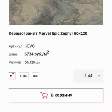
Керамогранит Marvel Epic Zephyr 60x120
HEVG
Артикул
2
6734 руб./м
Цена
Размер
60x120 см
2
-
+
м
упак.
шт.
В корзину