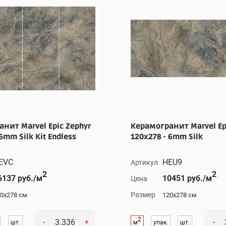
нит Marvel Epic Zephyr
Керамогранит Marvel Ep
6mm Silk Kit Endless
120x278 - 6mm Silk
EVC
HEU9
Артикул
2
2
6137 руб./м
10451 руб./м
Цена
Размер
0x278 см
120x278 см
2
-
+
-
шт.
м
упак.
шт.