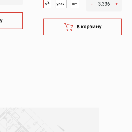
2
-
+
м
упак.
шт.
у
В корзину