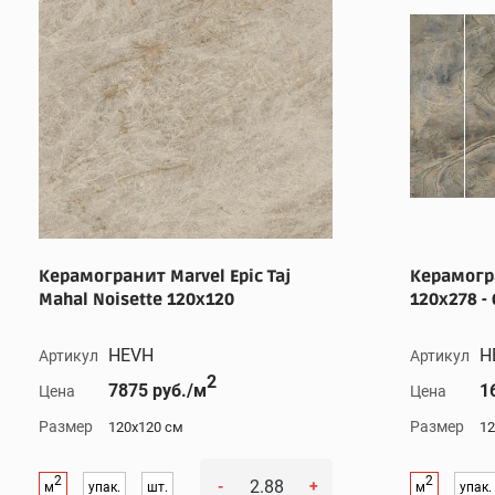
Керамогранит Marvel Epic Taj
Керамогра
Mahal Noisette 120x120
120x278 - 
HEVH
H
Артикул
Артикул
2
7875 руб./м
1
Цена
Цена
Размер
Размер
120x120 см
12
2
2
-
+
м
упак.
шт.
м
упак.