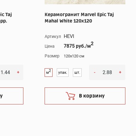
c Taj
Керамогранит Marvel Epic Taj
pp.
Mahal White 120x120
HEVI
Артикул
2
7875 руб./м
Цена
Размер
120x120 см
2
+
-
+
м
упак.
шт.
у
В корзину