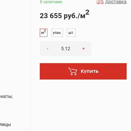
Доставка
В наличиии
2
23 655 руб./м
2
м
упак.
шт.
-
+
Купить
мнаты,
улицы