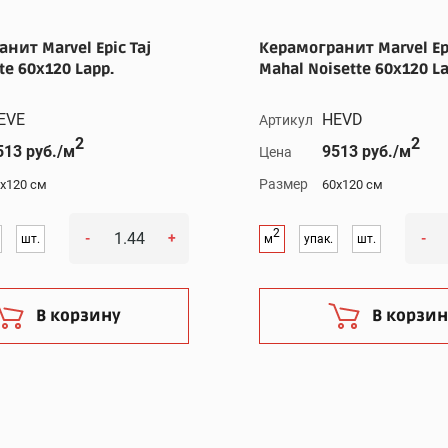
нит Marvel Epic Taj
Керамогранит Marvel Epi
te 60x120 Lapp.
Mahal Noisette 60x120 La
EVE
HEVD
Артикул
2
2
513 руб./м
9513 руб./м
Цена
Размер
x120 см
60x120 см
2
-
+
-
шт.
м
упак.
шт.
В корзину
В корзин