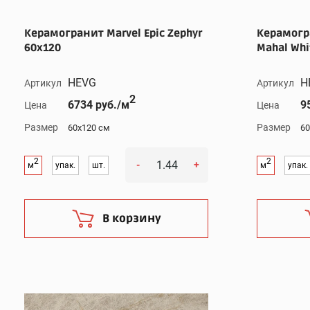
Керамогранит Marvel Epic Zephyr
Керамогра
60x120
Mahal Whi
HEVG
H
Артикул
Артикул
2
6734 руб./м
9
Цена
Цена
Размер
Размер
60x120 см
60
2
2
-
+
м
упак.
шт.
м
упак.
В корзину