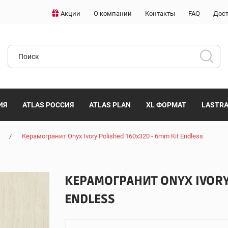
Акции
О компании
Контакты
FAQ
Дост
ИЯ
ATLAS РОССИЯ
ATLAS PLAN
XL ФОРМАТ
LASTR
/
Керамогранит Onyx Ivory Polished 160x320 - 6mm Kit Endless
КЕРАМОГРАНИТ ONYX IVORY 
ENDLESS