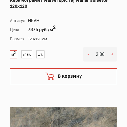
Керамогранит Marvel Epic Taj Mahal Noisette
120x120
HEVH
Артикул
2
7875 руб./м
Цена
Размер
120x120 см
2
-
+
м
упак.
шт.
В корзину