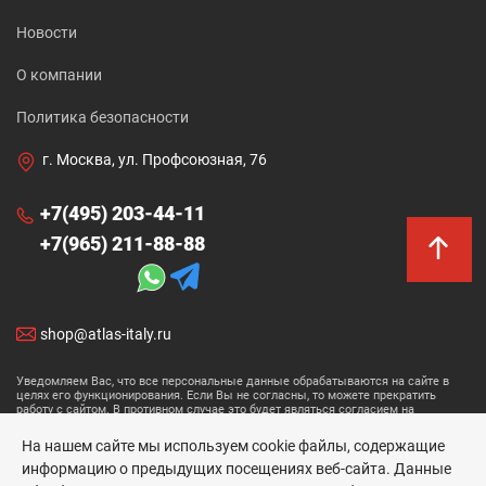
Новости
О компании
Политика безопасности
г. Москва, ул. Профсоюзная, 76
+7(495) 203-44-11
+7(965) 211-88-88
shop@atlas-italy.ru
Уведомляем Вас, что все персональные данные обрабатываются на сайте в
целях его функционирования. Если Вы не согласны, то можете прекратить
работу с сайтом. В противном случае это будет являться согласием на
обработку ваших персональных данных.
На нашем сайте мы используем cookie файлы, содержащие
Размещенные данные носят информационный характер и не являются
информацию о предыдущих посещениях веб-сайта. Данные
публичной офертой.