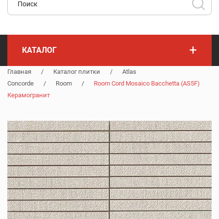
+
КАТАЛОГ
Главная
/
Каталог плитки
/
Atlas
Concorde
/
Room
/
Room Cord Mosaico Bacchetta (AS5F)
Керамогранит