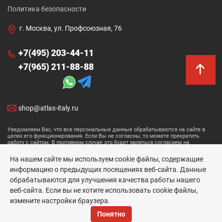
Политика безопасности
г. Москва, ул. Профсоюзная, 76
+7(495) 203-44-11
+7(965) 211-88-88
shop@atlas-italy.ru
Уведомляем Вас, что все персональные данные обрабатываются на сайте в
целях его функционирования. Если Вы не согласны, то можете прекратить
работу с сайтом. В противном случае это будет являться согласием на
обработку ваших персональных данных.
На нашем сайте мы используем cookie файлы, содержащие
Размещенные данные носят информационный характер и не являются
информацию о предыдущих посещениях веб-сайта. Данные
публичной офертой.
обрабатываются для улучшения качества работы нашего
Atlas Concorde © 2026
веб-сайта. Если вы не хотите использовать cookie файлы,
измените настройки браузера.
Понятно