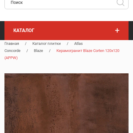
+
КАТАЛОГ
Главная
/
Каталог плитки
/
Atlas
Concorde
/
Blaze
/
Керамогранит Blaze Corten 120x120
(APPW)