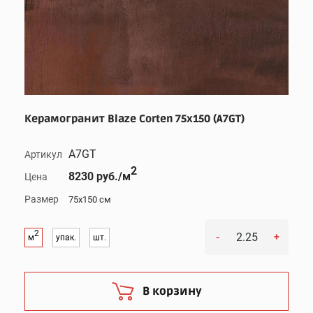
Керамогранит Blaze Corten 75x150 (A7GT)
A7GT
Артикул
2
8230 руб./м
Цена
Размер
75x150 см
2
-
+
м
упак.
шт.
В корзину