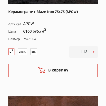
Керамогранит Blaze Iron 75x75 (APOW)
APOW
Артикул
2
6160 руб./м
Цена
Размер
75x75 см
2
-
+
м
упак.
шт.
В корзину