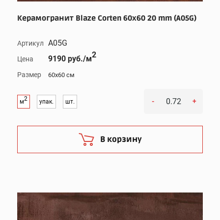
Керамогранит Blaze Corten 60x60 20 mm (A05G)
A05G
Артикул
2
9190 руб./м
Цена
Размер
60x60 см
2
-
+
м
упак.
шт.
В корзину