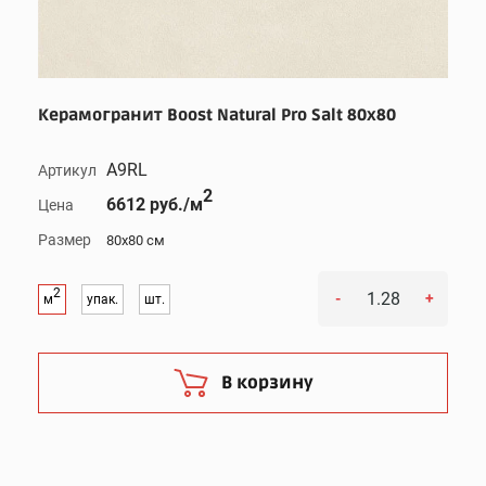
Керамогранит Boost Natural Pro Salt 80x80
A9RL
Артикул
2
6612 руб./м
Цена
Размер
80x80 см
2
-
+
м
упак.
шт.
В корзину