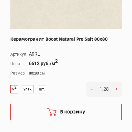
Керамогранит Boost Natural Pro Salt 80x80
A9RL
Артикул
2
6612 руб./м
Цена
Размер
80x80 см
2
-
+
м
упак.
шт.
В корзину