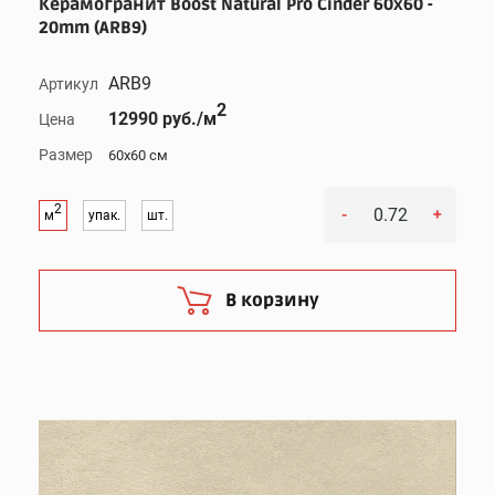
Керамогранит Boost Natural Pro Cinder 60x60 -
20mm (ARB9)
ARB9
Артикул
2
12990 руб./м
Цена
Размер
60x60 см
2
-
+
м
упак.
шт.
В корзину