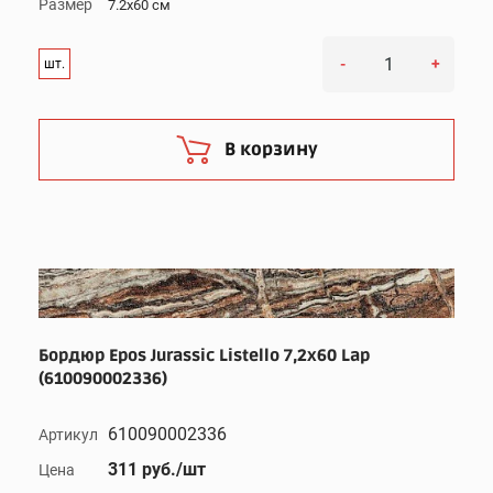
Размер
7.2x60 см
-
+
шт.
В корзину
Бордюр Epos Jurassic Listello 7,2x60 Lap
(610090002336)
610090002336
Артикул
311 руб./шт
Цена