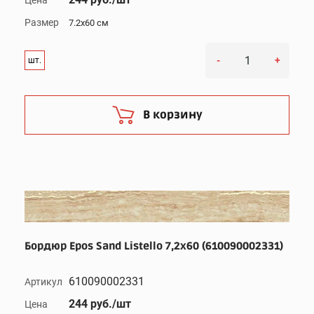
Размер
7.2x60 см
-
+
шт.
В корзину
Бордюр Epos Sand Listello 7,2x60 (610090002331)
610090002331
Артикул
244 руб./шт
Цена