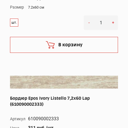
Размер
7.2x60 см
-
+
шт.
В корзину
Бордюр Epos Ivory Listello 7,2x60 Lap
(610090002333)
610090002333
Артикул
311 руб./шт
Цена