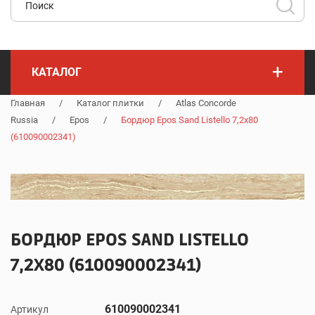
+
КАТАЛОГ
Главная
/
Каталог плитки
/
Atlas Concorde
Russia
/
Epos
/
Бордюр Epos Sand Listello 7,2x80
(610090002341)
БОРДЮР EPOS SAND LISTELLO
7,2X80 (610090002341)
610090002341
Артикул