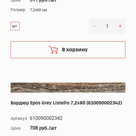
Размер
7.2x60 см
-
+
шт.
В корзину
Бордюр Epos Grey Listello 7,2x80 (610090002342)
610090002342
Артикул
708 руб./шт
Цена