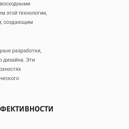
евосходными
м этой технологии,
м, создающим
дные разработки,
 дизайна. Эти
рхностях
ческого
ФФЕКТИВНОСТИ