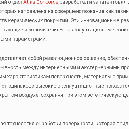
кий отдел
Atlas Concorde
разработал и запатентовал
которых направлена на совершенствование как техни
еств керамических покрытий. Эти инновационные ра
очетающие исключительные эксплуатационные свой
ными параметрами.
редставляет собой революционное решение, обеспе
ывность между интерьерными и экстерьерными про
им характеристикам поверхности, материалы с прим
ют одинаково высокие эксплуатационные показател
ткрытом воздухе, сохраняя при этом эстетическую ц
.
ная технология обработки поверхности, которая при