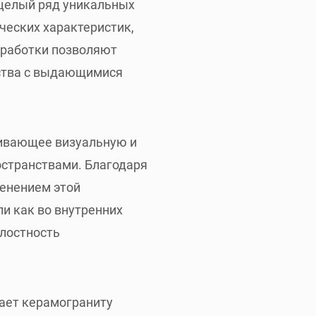
 целый ряд уникальных
ческих характеристик,
зработки позволяют
ства с выдающимися
чивающее визуальную и
странствами. Благодаря
енением этой
и как во внутренних
елостность
дает керамограниту