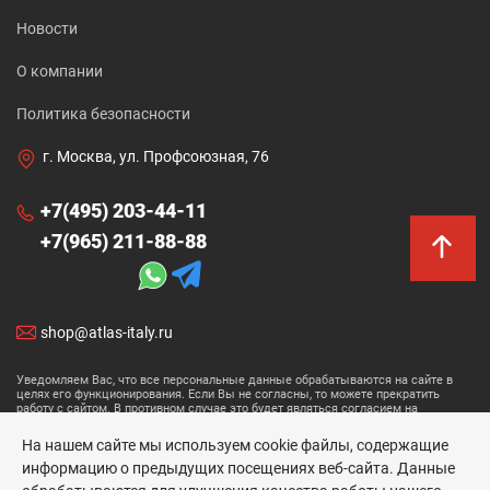
Новости
О компании
Политика безопасности
г. Москва, ул. Профсоюзная, 76
+7(495) 203-44-11
+7(965) 211-88-88
shop@atlas-italy.ru
Уведомляем Вас, что все персональные данные обрабатываются на сайте в
целях его функционирования. Если Вы не согласны, то можете прекратить
работу с сайтом. В противном случае это будет являться согласием на
обработку ваших персональных данных.
На нашем сайте мы используем cookie файлы, содержащие
Размещенные данные носят информационный характер и не являются
информацию о предыдущих посещениях веб-сайта. Данные
публичной офертой.